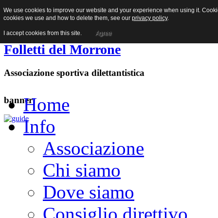
We use cookies to improve our website and your experience when using it. Cookies
Facebook
cookies we use and how to delete them, see our
privacy policy
.
I accept cookies from this site.
Agree
Folletti del Morrone
Associazione sportiva dilettantistica
Home
banner
Info
Associazione
Chi siamo
Dove siamo
Consiglio direttivo