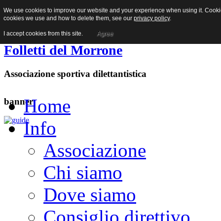
We use cookies to improve our website and your experience when using it. Cookies
Facebook
cookies we use and how to delete them, see our
privacy policy
.
I accept cookies from this site.
Agree
Folletti del Morrone
Associazione sportiva dilettantistica
Home
banner
Info
Associazione
Chi siamo
Dove siamo
Consiglio direttivo