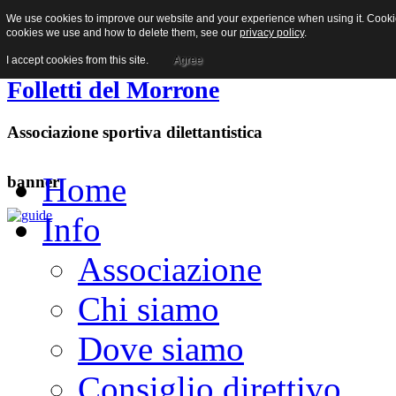
We use cookies to improve our website and your experience when using it. Cookies
Facebook
cookies we use and how to delete them, see our
privacy policy
.
I accept cookies from this site.
Agree
Folletti del Morrone
Associazione sportiva dilettantistica
Home
banner
Info
Associazione
Chi siamo
Dove siamo
Consiglio direttivo