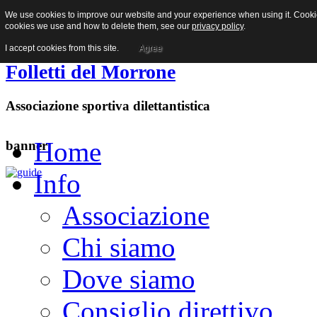
We use cookies to improve our website and your experience when using it. Cookies
Facebook
cookies we use and how to delete them, see our
privacy policy
.
I accept cookies from this site.
Agree
Folletti del Morrone
Associazione sportiva dilettantistica
Home
banner
Info
Associazione
Chi siamo
Dove siamo
Consiglio direttivo