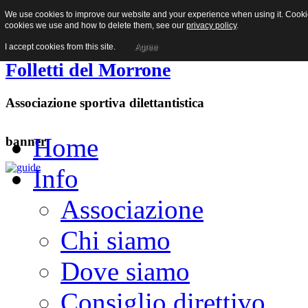
We use cookies to improve our website and your experience when using it. Cookies
Facebook
cookies we use and how to delete them, see our
privacy policy
.
I accept cookies from this site.
Agree
Folletti del Morrone
Associazione sportiva dilettantistica
Home
banner
Info
Associazione
Chi siamo
Dove siamo
Consiglio direttivo