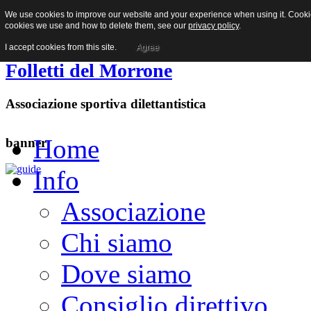
We use cookies to improve our website and your experience when using it. Cookies
Facebook
cookies we use and how to delete them, see our
privacy policy
.
I accept cookies from this site.
Agree
Folletti del Morrone
Associazione sportiva dilettantistica
Home
banner
Info
Associazione
Chi siamo
Dove siamo
Consiglio direttivo