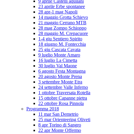
9 aprile Castelli aquilani
23 aprile Erbe spontanee
28 apr-1 mag Napoli
14 maggio Grotta Schievo
21 maggio Cerrano MTB
28 mag Zompo Schioppo
28 maggio M. Crepacuore
1-4 giu Sentiero Spirito
18 giugno M. Fontecchia
25 giu Cascata Cavata
9 luglio Monte Amaro
16 luglio La Cimetta
30 luglio Val Maone
6 agosto Festa Montagna
20 agosto Monte Prena
3 settembre Monte Etra
24 settembre Valle Inferno
1 ottobre Traversata Rotella
15 ottobre Capanne pietra
22 ottobre Rosa Pinnola
Programma 2018
11 mar San Demetrio
25 mar Orienteering Oliveti
8 apr Torino di Sangro
22 apr Monte Offermo