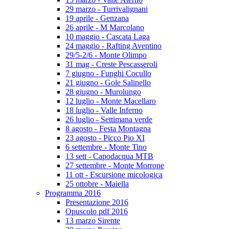
29 marzo - Turrivalignani
19 aprile - Genzana
26 aprile - M Marcolano
10 maggio - Cascata Laga
24 maggio - Rafting Aventino
29/5-2/6 - Monte Olimpo
31 mag - Creste Pescasseroli
7 giugno - Funghi Cocullo
21 giugno - Gole Salinello
28 giugno - Murolungo
12 luglio - Monte Macellaro
18 luglio - Valle Inferno
26 luglio - Settimana verde
8 agosto - Festa Montagna
23 agosto - Picco Pio XI
6 settembre - Monte Tino
13 sett - Capodacqua MTB
27 settembre - Monte Morrone
11 ott - Escursione micologica
25 ottobre - Maiella
Programma 2016
Presentazione 2016
Opuscolo pdf 2016
13 marzo Sirente