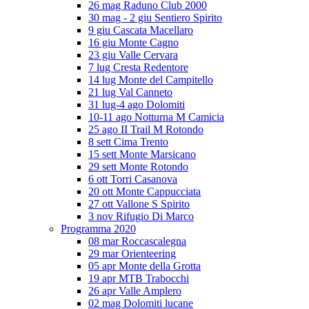
26 mag Raduno Club 2000
30 mag - 2 giu Sentiero Spirito
9 giu Cascata Macellaro
16 giu Monte Cagno
23 giu Valle Cervara
7 lug Cresta Redentore
14 lug Monte del Campitello
21 lug Val Canneto
31 lug-4 ago Dolomiti
10-11 ago Notturna M Camicia
25 ago II Trail M Rotondo
8 sett Cima Trento
15 sett Monte Marsicano
29 sett Monte Rotondo
6 ott Torri Casanova
20 ott Monte Cappucciata
27 ott Vallone S Spirito
3 nov Rifugio Di Marco
Programma 2020
08 mar Roccascalegna
29 mar Orienteering
05 apr Monte della Grotta
19 apr MTB Trabocchi
26 apr Valle Amplero
02 mag Dolomiti lucane