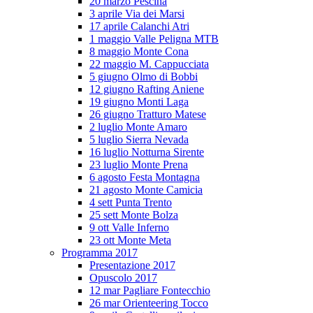
20 marzo Pescina
3 aprile Via dei Marsi
17 aprile Calanchi Atri
1 maggio Valle Peligna MTB
8 maggio Monte Cona
22 maggio M. Cappucciata
5 giugno Olmo di Bobbi
12 giugno Rafting Aniene
19 giugno Monti Laga
26 giugno Tratturo Matese
2 luglio Monte Amaro
5 luglio Sierra Nevada
16 luglio Notturna Sirente
23 luglio Monte Prena
6 agosto Festa Montagna
21 agosto Monte Camicia
4 sett Punta Trento
25 sett Monte Bolza
9 ott Valle Inferno
23 ott Monte Meta
Programma 2017
Presentazione 2017
Opuscolo 2017
12 mar Pagliare Fontecchio
26 mar Orienteering Tocco