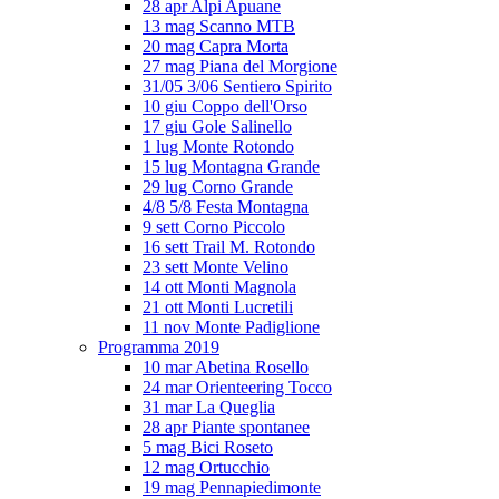
28 apr Alpi Apuane
13 mag Scanno MTB
20 mag Capra Morta
27 mag Piana del Morgione
31/05 3/06 Sentiero Spirito
10 giu Coppo dell'Orso
17 giu Gole Salinello
1 lug Monte Rotondo
15 lug Montagna Grande
29 lug Corno Grande
4/8 5/8 Festa Montagna
9 sett Corno Piccolo
16 sett Trail M. Rotondo
23 sett Monte Velino
14 ott Monti Magnola
21 ott Monti Lucretili
11 nov Monte Padiglione
Programma 2019
10 mar Abetina Rosello
24 mar Orienteering Tocco
31 mar La Queglia
28 apr Piante spontanee
5 mag Bici Roseto
12 mag Ortucchio
19 mag Pennapiedimonte