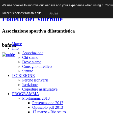
We use cookies to improve our website and your experience when using it. Cookies
Facebook
I accept cookies from this site.
Agree
Folletti del Morrone
Associazione sportiva dilettantistica
Home
banner
Info
Associazione
Chi siamo
Dove siamo
Consiglio direttivo
Statuto
ISCRIZIONE
Perchè iscriversi
Iscrizione
Coperture assicurative
PROGRAMMA
Programma 2013
Presentazione 2013
Opuscolo pdf 2013
17 marzo - Rio scuro