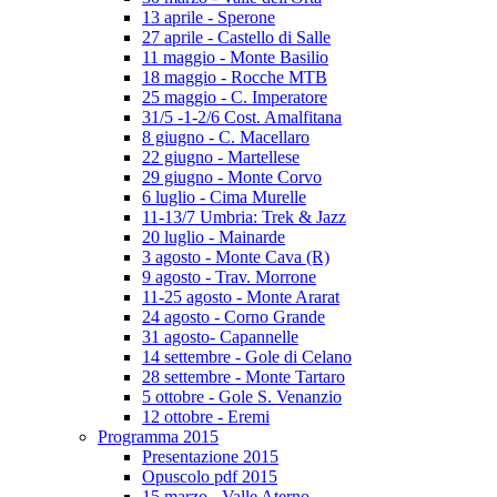
13 aprile - Sperone
27 aprile - Castello di Salle
11 maggio - Monte Basilio
18 maggio - Rocche MTB
25 maggio - C. Imperatore
31/5 -1-2/6 Cost. Amalfitana
8 giugno - C. Macellaro
22 giugno - Martellese
29 giugno - Monte Corvo
6 luglio - Cima Murelle
11-13/7 Umbria: Trek & Jazz
20 luglio - Mainarde
3 agosto - Monte Cava (R)
9 agosto - Trav. Morrone
11-25 agosto - Monte Ararat
24 agosto - Corno Grande
31 agosto- Capannelle
14 settembre - Gole di Celano
28 settembre - Monte Tartaro
5 ottobre - Gole S. Venanzio
12 ottobre - Eremi
Programma 2015
Presentazione 2015
Opuscolo pdf 2015
15 marzo - Valle Aterno