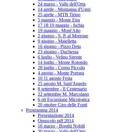
24 marzo - Valle dell'Orta
14 aprile - Montagna d'Ugni
25 aprile - MTB Tirino
5 maggio - Monte Etra
17 18 19 maggio - Ischia
19 maggio - Mont'Alto
2 giugno - S. P. al Morrone
9 giugno - Maielletta
16 giugno - Pizzo Deta
23 giugno - Duchessa
6 luglio - Velino Sirente
14 luglio - Monte Rotondo
28 luglio - Corno Piccolo
4 agosto - Monte Porrara
10 11 agosto Festa
25 agosto M. Sant'Angelo
8 settembre - Il Centenario
22 settembre M. Marcolano
6 ott Escursione Micologica
20 ottobre Giro delle Fonti
Programma 2014
Presentazione 2014
Opuscolo pdf 2014
16 marzo - Borghi Nobili
30 marzo - Valle dell'Orta