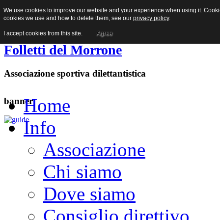
We use cookies to improve our website and your experience when using it. Cookies
Facebook
cookies we use and how to delete them, see our
privacy policy
.
I accept cookies from this site.
Agree
Folletti del Morrone
Associazione sportiva dilettantistica
Home
banner
Info
Associazione
Chi siamo
Dove siamo
Consiglio direttivo